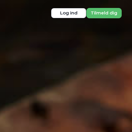
T
Log ind
Tilmeld dig